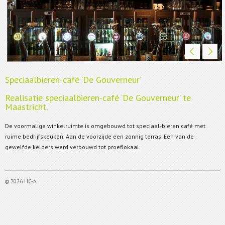
Speciaalbieren-café ‘De Gouverneur’
Realisatie speciaalbieren-café ‘De Gouverneur’ te
Maastricht.
De voormalige winkelruimte is omgebouwd tot speciaal-bieren café met
ruime bedrijfskeuken. Aan de voorzijde een zonnig terras. Een van de
gewelfde kelders werd verbouwd tot proeflokaal.
©
2026
HC-A.